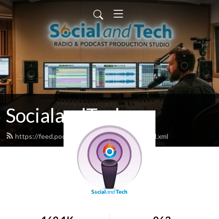
SocialandTech
https://feed.podbean.com/socialandtech/feed.xml